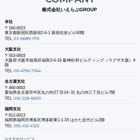
株式会社いえらぶGROUP
本社
〒160-0023
東京都新宿区西新宿2-6-1 新宿住友ビル50階
03-6689-1791
TEL
大阪支社
〒553-0003
大阪府大阪市福島区福島5-6-16 阪神杉村ビルディング（ラグザ大阪）4
階
06-4796-7344
TEL
名古屋支社
〒460-0002
愛知県名古屋市中区丸の内3丁目14−32 丸の内三丁目ビル7階
052-228-8650
TEL
福岡支社
〒812-0013
福岡県福岡市博多区博多駅東1-1-33 はかた近代ビル2階
092-412-4322
TEL
おすすめサービス