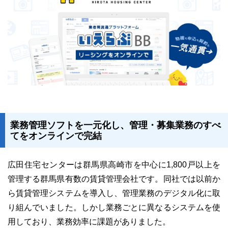
ユーザーインタビュー
ホームページ制作実績
業務管理ソフトを一元化し、管理・募集業務のすべ
てをオンラインで完結
ニュース一覧
お役立ちブログ
資料ダウンロード
広田住宅センターは群馬県高崎市を中心に1,800戸以上を
管理する群馬県有数の賃貸管理会社です。同社では以前か
特長
サービス一覧
プラン
ら賃貸管理システムを導入し、管理業務のデジタル化に取
り組んでいました。しかし業務ごとに異なるシステムを使
用しており、業務効率に課題がありました。