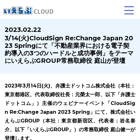
2023.02.22
3/14(火)CloudSign Re:Change Japan 20
賃貸仲介
売買仲介
賃貸管理
23 Springにて「不動産業界における電子契
約導入の3つのハードルと成功事例」をテーマ
業務向け機能
業務向け機能
業務向け機能
にいえらぶGROUP常務取締役 庭山が登壇
2023年3月14日(火)、弁護士ドットコム株式会社（本社：
東京都港区、代表取締役社長：元榮太一郎、以下「弁護士
ドットコム」）主催のウェビナーイベント「CloudSig
n Re:Change Japan 2023 Spring」にて、株式会社い
えらぶGROUP（本社：東京都新宿区、代表者：岩名泰
ホームページ制作について
プラン紹介･制作の流れ
介、以下「いえらぶGROUP」）の常務取締役 庭山健一が
登壇します。