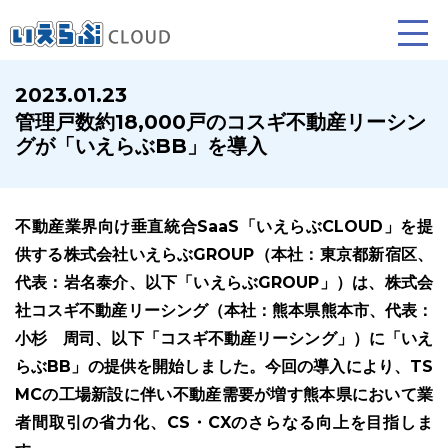
2023.01.23
管理戸数約18,000戸のコスギ不動産リーシン
賃貸仲介
売買仲介
賃貸管理
グが「いえらぶBB」を導入
業務向け機能
業務向け機能
業務向け機能
不動産業界向け垂直統合SaaS「いえらぶCLOUD」を提
供する株式会社いえらぶGROUP（本社：東京都新宿区、
代表：岩名泰介、以下「いえらぶGROUP」）は、株式会
社コスギ不動産リーシング（本社：熊本県熊本市、代表：
小杉 周司、以下「コスギ不動産リーシング」）に「いえ
らぶBB」の提供を開始しました。今回の導入により、TS
ホームページ制作について
プラン紹介･制作の流れ
MCの工場新設に伴い不動産需要が増す熊本県において業
者間取引の省力化、CS・CXのさらなる向上を目指しま