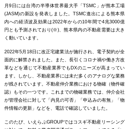
月9日には台湾の半導体世界最大手「TSMC」が熊本工場
(JASM)の新設を発表しました。TSMC進出による熊本県
内への経済波及効果は2022年からの10年間で4兆3000億
円とも予測されており(※)、熊本県内の不動産需要は大き
03-6689-1791
く動いています。
2022年5月18日に改正宅建業法が施行され、電子契約が全
面的に解禁されました。また、長引くコロナ禍や働き方改
革などを通じて不動産業界でもDXのニーズが高まってい
ます。しかし、不動産業界には未だ多くのアナログな業務
が残されています。不動産仲介業務における物確（物件確
認）もその一つです。これまでの物確業務では、仲介会社
が管理会社に対して「内見の可否」「申込みの有無」「物
件情報の更新」などを、電話で確認していました。
このたび、いえらぶGROUPではコスギ不動産リーシング