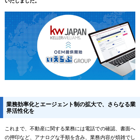
いたしました。
ユーザーインタビュー
ホームページ制作実績
ニュース一覧
お役立ちブログ
資料ダウンロード
業務効率化とエージェント制の拡大で、さらなる業
界活性化を
特長
サービス一覧
プラン
これまで、不動産に関する業務には電話での確認、書面へ
の押印など、アナログな手順を含み、業務内容が煩雑でし