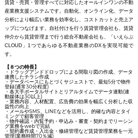
賃貸・売買・管理すべてに対応したオールインワンの不動
産業務支援システムです。自動化、オンライン化、データ
分析により幅広い業務を効率化し、コストカットと売上ア
ップにつなげます。自社付けを行う賃貸管理会社も、賃貸
仲介から賃貸管理まで行う総合不動産会社も、「いえらぶ
CLOUD」1つであらゆる不動産業務のDXを実現可能で
す。
【８つの特長】
・ドラッグアンドドロップによる間取り図の作成、データ
連携したチラシ作成
・データベースにもとづくサジェストで、最短5分で物件
登録(通常30分程度)
・各大手ポータルサイトとリアルタイムでデータ連動(連
動媒体は30以上)
・業務内容、人材配置、広告費の効果を幅広く分析した収
益性の向上
・メールやSMS、LINEなどを活用し、的確な内容とタイ
ミングで顧客管理
・物件確認・内覧予約・申込み・審査・契約までリーシン
グ業務をwebで完結
・契約書作成・入出金・修繕管理など賃貸管理業務を一元
管理(業務時間70％減)