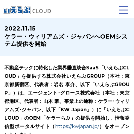
2022.11.15
ケラー・ウィリアムズ・ジャパンへOEMシス
賃貸仲介
売買仲介
賃貸管理
テム提供を開始
業務向け機能
業務向け機能
業務向け機能
不動産テックに特化した業界垂直統合SaaS「いえらぶCL
OUD」を提供する株式会社いえらぶGROUP（本社：東
京都新宿区、代表者：岩名 泰介、以下「いえらぶGROU
P」）は、エージェント･グロース株式会社（本社：東京
都港区、代表者：山本 豪、事業上の通称：ケラー･ウィリ
アムズ･ジャパン、以下「KW Japan」）に「いえらぶC
ホームページ制作について
プラン紹介･制作の流れ
LOUD」のOEM「ケラーらぶ」の提供を開始し、情報発
信型ポータルサイト（
https://kwjapan.jp/
）をオープン