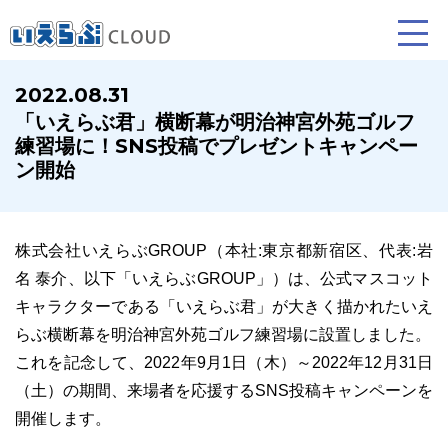
2022.08.31
「いえらぶ君」横断幕が明治神宮外苑ゴルフ
賃貸仲介
売買仲介
賃貸管理
練習場に！SNS投稿でプレゼントキャンペー
ン開始
業務向け機能
業務向け機能
業務向け機能
株式会社いえらぶGROUP（本社:東京都新宿区、代表:岩
名 泰介、以下「いえらぶGROUP」）は、公式マスコット
キャラクターである「いえらぶ君」が大きく描かれたいえ
らぶ横断幕を明治神宮外苑ゴルフ練習場に設置しました。
これを記念して、2022年9月1日（木）～2022年12月31日
ホームページ制作について
プラン紹介･制作の流れ
（土）の期間、来場者を応援するSNS投稿キャンペーンを
開催します。