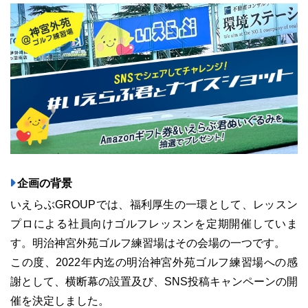
ユーザーインタビュー
ホームページ制作実績
企画の背景
いえらぶGROUPでは、福利厚生の一環として、レッスン
ニュース一覧
お役立ちブログ
資料ダウンロード
プロによる社員向けゴルフレッスンを定期開催していま
す。明治神宮外苑ゴルフ練習場はその会場の一つです。
特長
サービス一覧
プラン
この度、2022年内迄の明治神宮外苑ゴルフ練習場への感
謝として、横断幕の設置及び、SNS投稿キャンペーンの開
催を決定しました。