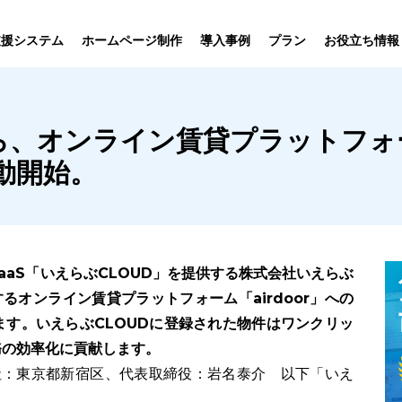
プラン
支援システム
ホームページ制作
導入事例
お役立ち情報
貸仲介
売買仲介
賃貸管理
ホームページ
プラン紹介･
ら、オンライン賃貸プラットフォーム
ニュース一覧
ユーザーインタビュー
お役立ちブログ
制作について
制作の流れ
向け機能
業務向け機能
業務向け機
動開始。
aaS「いえらぶCLOUD」を提供する株式会社いえらぶ
るオンライン賃貸プラットフォーム「airdoor」への
す。いえらぶCLOUDに登録された物件はワンクリッ
務の効率化に貢献します。
社：東京都新宿区、代表取締役：岩名泰介 以下「いえ