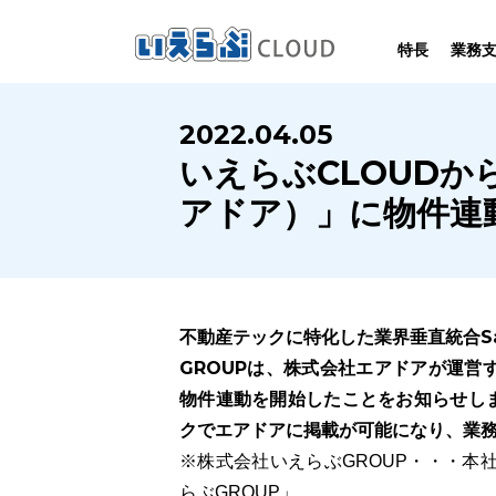
特長
業務
SYSTEM
HOMEPAGE
PERFORMANCE
INFORMATION
2022.04.05
賃
いえらぶCLOUDは不動産業務を
いえらぶは集客用ホームページを
いえらぶCLOUDを実際にご利用の
いえらぶCLOUDや不動産業界に関する
いえらぶCLOUDか
業務
幅広く支援しています。
不動産業に特化して制作しています。
お客様の声と制作実績のご紹介です。
ニュース･ノウハウをお伝えします。
アドア）」に物件連
不動産テックに特化した業界垂直統合S
GROUPは、株式会社エアドアが運営す
物件連動を開始したことをお知らせしま
クでエアドアに掲載が可能になり、業
※株式会社いえらぶGROUP・・・本
らぶGROUP」