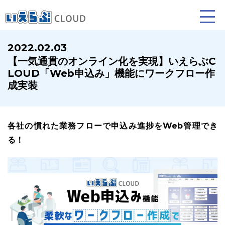
2022.02.03
【一気通貫のオンライン化を実現】いえらぶC
賃貸仲介
売買仲介
賃貸管理
LOUD「Web申込み」機能にワークフロー作
成実装
業務向け機能
業務向け機能
業務向け機能
各社の慣れた業務フローで申込み進捗をWeb管理でき
る！
ホームページ制作について
プラン紹介･制作の流れ