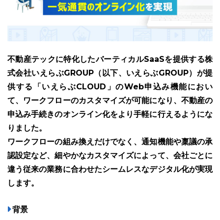
不動産テックに特化したバーティカルSaaSを提供する株
ユーザーインタビュー
ホームページ制作実績
式会社いえらぶGROUP（以下、いえらぶGROUP）が提
供する「いえらぶCLOUD」のWeb申込み機能におい
て、ワークフローのカスタマイズが可能になり、不動産の
申込み手続きのオンライン化をより手軽に行えるようにな
りました。
ワークフローの組み換えだけでなく、通知機能や稟議の承
認設定など、細やかなカスタマイズによって、会社ごとに
ニュース一覧
お役立ちブログ
資料ダウンロード
違う従来の業務に合わせたシームレスなデジタル化が実現
します。
特長
サービス一覧
プラン
背景