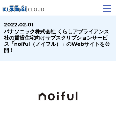
2022.02.01
パナソニック株式会社 くらしアプライアンス
賃貸仲介
売買仲介
賃貸管理
社の賃貸住宅向けサブスクリプションサービ
ス「noiful（ノイフル）」のWebサイトを公
業務向け機能
業務向け機能
業務向け機能
開！
ホームページ制作について
プラン紹介･制作の流れ