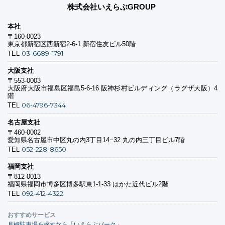
株式会社いえらぶGROUP
本社
〒160-0023
東京都新宿区西新宿2-6-1 新宿住友ビル50階
03-6689-1791
TEL
大阪支社
〒553-0003
大阪府大阪市福島区福島5-6-16 阪神杉村ビルディング（ラグザ大阪）4
階
06-4796-7344
TEL
名古屋支社
〒460-0002
愛知県名古屋市中区丸の内3丁目14−32 丸の内三丁目ビル7階
052-228-8650
TEL
福岡支社
〒812-0013
福岡県福岡市博多区博多駅東1-1-33 はかた近代ビル2階
092-412-4322
TEL
おすすめサービス
月極駐車場を探すなら「いえらぶパーク」