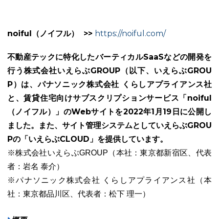
noiful（ノイフル） >>
https://noiful.com/
不動産テックに特化したバーティカルSaaSなどの開発を
ユーザーインタビュー
ホームページ制作実績
行う株式会社いえらぶGROUP（以下、いえらぶGROU
P）は、パナソニック株式会社 くらしアプライアンス社
と、賃貸住宅向けサブスクリプションサービス「noiful
（ノイフル）」のWebサイトを2022年1月19日に公開し
ました。また、サイト管理システムとしていえらぶGROU
Pの「いえらぶCLOUD」を提供しています。
※株式会社いえらぶGROUP（本社：東京都新宿区、代表
ニュース一覧
お役立ちブログ
資料ダウンロード
者：岩名 泰介）
※パナソニック株式会社 くらしアプライアンス社（本
特長
サービス一覧
プラン
社：東京都品川区、代表者：松下 理一）