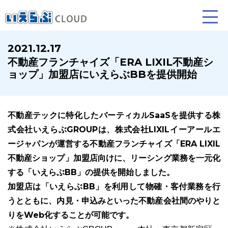
2021.12.17
不動産フランチャイズ「ERA LIXIL不動産シ
賃貸仲介
売買仲介
賃貸管理
ョップ」加盟店にいえらぶBBを提供開始
業務向け機能
業務向け機能
業務向け機能
不動産テックに特化したバーティカルSaaSを提供する株
式会社いえらぶGROUPは、株式会社LIXILイーアールエ
ージャパンが運営する不動産フランチャイズ「ERA LIXIL
不動産ショップ」加盟店向けに、リーシング業務を一元化
する「いえらぶBB」の提供を開始しました。
加盟店は「いえらぶBB」を利用して物確・客付業務を行
ホームページ制作について
プラン紹介･制作の流れ
うとともに、内見・申込みといった不動産会社間のやりと
りをWeb化することが可能です。