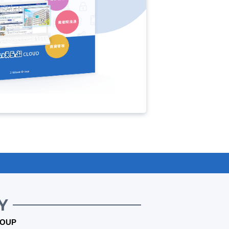
Y
OUP