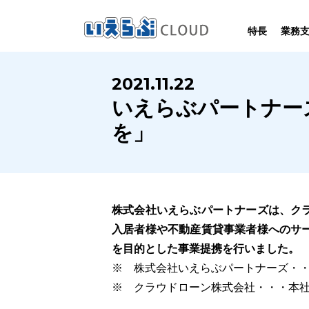
特長
業務
SYSTEM
HOMEPAGE
PERFORMANCE
INFORMATION
2021.11.22
賃
いえらぶCLOUDは不動産業務を
いえらぶは集客用ホームページを
いえらぶCLOUDを実際にご利用の
いえらぶCLOUDや不動産業界に関する
いえらぶパートナー
業務
幅広く支援しています。
不動産業に特化して制作しています。
お客様の声と制作実績のご紹介です。
ニュース･ノウハウをお伝えします。
を」
株式会社いえらぶパートナーズは、ク
入居者様や不動産賃貸事業者様へのサ
を目的とした事業提携を行いました。
※ 株式会社いえらぶパートナーズ・
※ クラウドローン株式会社・・・本