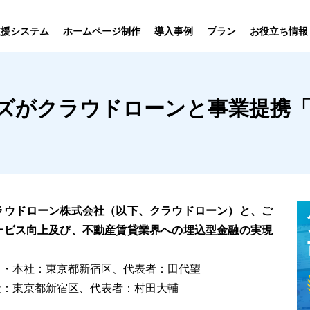
プラン
支援システム
ホームページ制作
導入事例
お役立ち情報
貸仲介
売買仲介
賃貸管理
ホームページ
プラン紹介･
ズがクラウドローンと事業提携
ニュース一覧
ユーザーインタビュー
お役立ちブログ
制作について
制作の流れ
向け機能
業務向け機能
業務向け機
ラウドローン株式会社（以下、クラウドローン）と、ご
ービス向上及び、不動産賃貸業界への埋込型金融の実現
・・本社：東京都新宿区、代表者：田代望
社：東京都新宿区、代表者：村田大輔