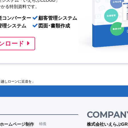
産システム「いえらぶCLOUD」
分かる特別資料です。
産コンバーター
顧客管理システム
管理システム
図面･書類作成
ンロード
引越しローンに近道を」
COMPAN
ホームページ制作
特長
株式会社いえらぶGR