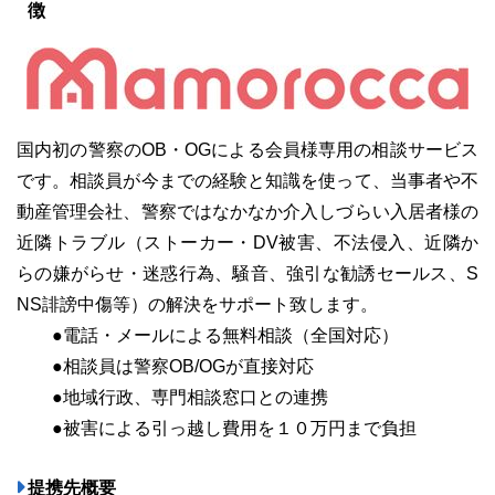
徴
03-6689-1791
国内初の警察のOB・OGによる会員様専用の相談サービス
です。相談員が今までの経験と知識を使って、当事者や不
動産管理会社、警察ではなかなか介入しづらい入居者様の
近隣トラブル（ストーカー・DV被害、不法侵入、近隣か
らの嫌がらせ・迷惑行為、騒音、強引な勧誘セールス、S
NS誹謗中傷等）の解決をサポート致します。
●電話・メールによる無料相談（全国対応）
●相談員は警察OB/OGが直接対応
●地域行政、専門相談窓口との連携
●被害による引っ越し費用を１０万円まで負担
提携先概要