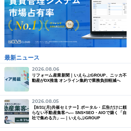
最新ニュース
2026.08.06
リフォーム産業新聞｜いえらぶGROUP、ニッカ不
動産がDX推進 オンライン集約で業務負担軽減へ
2026.08.05
【8/31(月)共催セミナー】ポータル・広告だけに頼
らない不動産集客へ― SNS×SEO・AIOで築く「自
社で集める力」―｜いえらぶGROUP