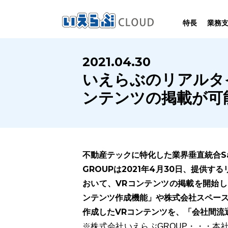
特長
業務
SYSTEM
HOMEPAGE
PERFORMANCE
INFORMATION
2021.04.30
賃
いえらぶCLOUDは不動産業務を
いえらぶは集客用ホームページを
いえらぶCLOUDを実際にご利用の
いえらぶCLOUDや不動産業界に関する
いえらぶのリアルタ
業務
幅広く支援しています。
不動産業に特化して制作しています。
お客様の声と制作実績のご紹介です。
ニュース･ノウハウをお伝えします。
ンテンツの掲載が可
不動産テックに特化した業界垂直統合S
GROUPは2021年4月30日、提供
おいて、VRコンテンツの掲載を開始し
ンテンツ作成機能」や株式会社スペース
作成したVRコンテンツを、「会社間流
※株式会社いえらぶGROUP・・・本