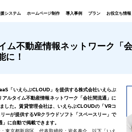
プラン
支援システム
ホームページ制作
導入事例
お役立ち情報
貸仲介
売買仲介
賃貸管理
ホームページ
プラン紹介･
イム不動産情報ネットワーク「会
ニュース一覧
ユーザーインタビュー
お役立ちブログ
制作について
制作の流れ
向け機能
業務向け機能
業務向け機
能に！
aaS「いえらぶCLOUD」を提供する株式会社いえらぶ
するリアルタイム不動産情報ネットワーク「会社間流通」に
ました。賃貸管理会社は、いえらぶCLOUDの「VRコ
リーが提供するVRクラウドソフト「スペースリー」で
通」に自動で掲載できます。
社：東京都新宿区、代表取締役：岩名泰介 以下「いえ