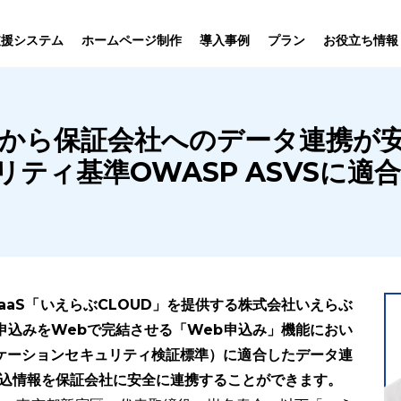
プラン
支援システム
ホームページ制作
導入事例
お役立ち情報
貸仲介
売買仲介
賃貸管理
ホームページ
プラン紹介･
能から保証会社へのデータ連携が
ニュース一覧
ユーザーインタビュー
お役立ちブログ
制作について
制作の流れ
向け機能
業務向け機能
業務向け機
ティ基準OWASP ASVSに適合
aaS「いえらぶCLOUD」を提供する株式会社いえらぶ
入居申込みをWebで完結させる「Web申込み」機能におい
プリケーションセキュリティ検証標準）に適合したデータ連
申込情報を保証会社に安全に連携することができます。