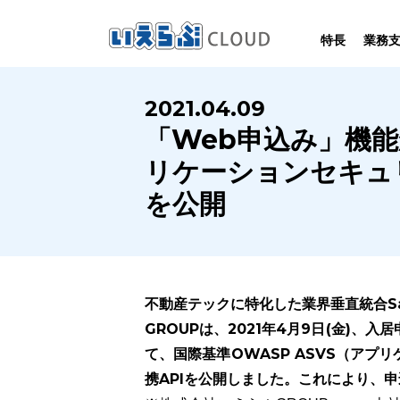
特長
業務
SYSTEM
HOMEPAGE
PERFORMANCE
INFORMATION
2021.04.09
賃
いえらぶCLOUDは不動産業務を
いえらぶは集客用ホームページを
いえらぶCLOUDを実際にご利用の
いえらぶCLOUDや不動産業界に関する
「Web申込み」機
業務
幅広く支援しています。
不動産業に特化して制作しています。
お客様の声と制作実績のご紹介です。
ニュース･ノウハウをお伝えします。
リケーションセキュリ
を公開
不動産テックに特化した業界垂直統合S
GROUPは、2021年4月9日(金)、
て、国際基準OWASP ASVS（ア
携APIを公開しました。これにより、