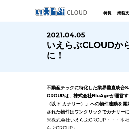
特長
業務
SYSTEM
HOMEPAGE
PERFORMANCE
INFORMATION
2021.04.05
賃
いえらぶCLOUDは不動産業務を
いえらぶは集客用ホームページを
いえらぶCLOUDを実際にご利用の
いえらぶCLOUDや不動産業界に関する
いえらぶCLOUD
業務
幅広く支援しています。
不動産業に特化して制作しています。
お客様の声と制作実績のご紹介です。
ニュース･ノウハウをお伝えします。
に！
不動産テックに特化した業界垂直統合S
GROUPは、株式会社BluAgeが運営
（以下 カナリー）」への物件連動を開
された物件はワンクリックでカナリー
※株式会社いえらぶGROUP・・・本
らぶGROUP」