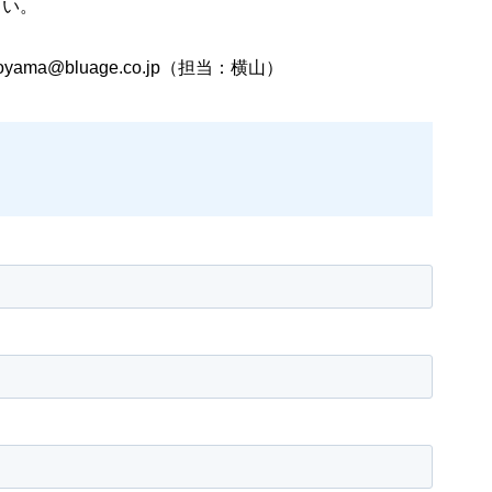
さい。
a@bluage.co.jp（担当：横山）