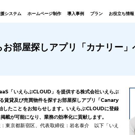
プラン
支援システム
ホームページ制作
導入事例
お役立ち情報
貸仲介
売買仲介
賃貸管理
ホームページ
プラン紹介･
からお部屋探しアプリ「カナリー」
ニュース一覧
ユーザーインタビュー
お役立ちブログ
制作について
制作の流れ
向け機能
業務向け機能
業務向け機
aaS「いえらぶCLOUD」を提供する株式会社いえらぶ
する賃貸及び売買物件を探すお部屋探しアプリ「Canary
始したことをお知らせします。いえらぶCLOUDに登録
に掲載が可能になり、業務の効率化に貢献します。
社：東京都新宿区、代表取締役：岩名泰介 以下「いえ