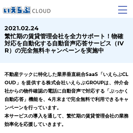
2021.02.24
繁忙期の賃貸管理会社を全力サポート！物確
賃貸仲介
売買仲介
賃貸管理
対応を自動化する自動音声応答サービス（IV
R）の完全無料キャンペーンを実施中
業務向け機能
業務向け機能
業務向け機能
不動産テックに特化した業界垂直統合SaaS「いえらぶCL
OUD」を提供する株式会社いえらぶGROUPは、仲介会
社からの物件確認の電話に自動音声で対応する「ぶっかく
自動応答」機能を、4月末まで完全無料で利用できるキャ
ンペーンを行っています。
ホームページ制作について
プラン紹介･制作の流れ
本サービスの導入を通して、繁忙期の賃貸管理会社の業務
効率化を応援していきます。