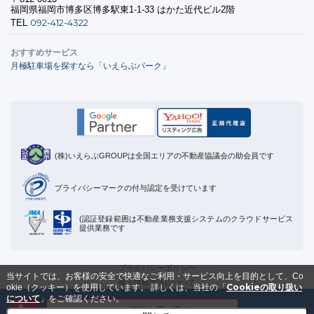
福岡県福岡市博多区博多駅東1-1-33 はかた近代ビル2階
092-412-4322
TEL
おすすめサービス
月極駐車場を探すなら「いえらぶパーク」
(株)いえらぶGROUPは全国エリアの不動産協議会の助会員です
プライバシーマークの付与認定を受けています
(認証登録範囲は不動産業務支援システムのクラウドサービス
提供業務です
プライバシーポリシー
当サイトでは、お客様の安全で快適なご利用・サービス向上を目的として、Co
個人情報取扱について
Cookieの取り扱い
okie（クッキー）を使用しています。
詳しくは、当社の「
Cookieの取り扱いについて
について
」をご確認ください。
メールで資料を受け取る
運営会社