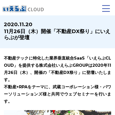
2020.11.20
11⽉26日（木）開催「不動産DX祭り」にいえ
賃貸仲介
売買仲介
賃貸管理
らぶが登壇
業務向け機能
業務向け機能
業務向け機能
不動産テックに特化した業界垂直統合SaaS「いえらぶCL
OUD」を提供する株式会社いえらぶGROUPは2020年11
⽉26日（木）、開催の「不動産DX祭り」に登壇いたしま
す。
不動産×RPAをテーマに、武蔵コーポレーション様・パワ
ーソリューションズ様と共同でウェブセミナーを行いま
ホームページ制作について
プラン紹介･制作の流れ
す。