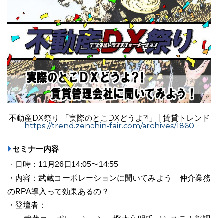
ユーザーインタビュー
ホームページ制作実績
不動産DX祭り 「実際のとこDXどうよ?!」 | 賃貸トレンド
https://trend.zenchin-fair.com/archives/1860
セミナー内容
ニュース一覧
お役立ちブログ
資料ダウンロード
・日時：11月26日14:05〜14:55
・内容：武蔵コーポレーションに聞いてみよう 仲介業務
特長
サービス一覧
プラン
のRPA導入って効果あるの？
・登壇者：