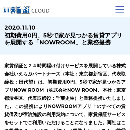
2020.11.10
初期費⽤0円、5秒で家が⾒つかる賃貸アプリ
賃貸仲介
売買仲介
賃貸管理
を展開する「NOWROOM」と業務提携
業務向け機能
業務向け機能
業務向け機能
家賃保証と２４時間駆け付けサービスを展開している株式
会社いえらぶパートナーズ（本社：東京都新宿区、代表取
締役：田代望）は、初期費用0円、5秒で家が見つかるア
プリNOW ROOM（株式会社NOW ROOM、本社：東京
都渋谷区、代表取締役：千葉史生）と業務提携いたしまし
た。この提携によりNOWROOMアプリ上のすべての賃
ホームページ制作について
プラン紹介･制作の流れ
貸借及び宿泊施設の利用契約について、家賃保証サービス
をセットでご利用いただけることになりました。両社はこ