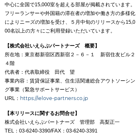
中⼼に全国で15,000室を超える部屋が掲載されています。
フリーランサーや外国籍の滞在者の増加や働き方の多様化
によりニーズの増加を受け、５⽉中旬のリリースから15,0
00名以上の方々にご利⽤登録いただいています。
03-6689-1791
【株式会社いえらぶパートナーズ 概要】
所在地：東京都新宿区西新宿２－６－１ 新宿住友ビル２
４階
代表者：代表取締役 田代 望
事業内容：賃貸保証事業、住生活関連総合アウトソーシン
グ事業（緊急サポートサービス）
https://ielove-partners.co.jp
URL：
【本リリースに関するお問合せ】
株式会社いえらぶパートナーズ 管理部 高梨正一
TEL：03-6240-3390/FAX：03-6240-3391