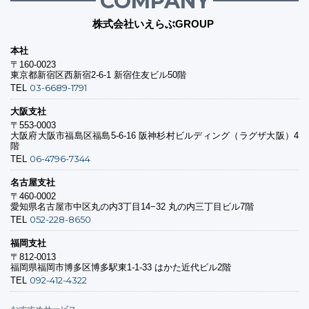
COMPANY
株式会社いえらぶGROUP
本社
〒160-0023
東京都新宿区西新宿2-6-1 新宿住友ビル50階
03-6689-1791
TEL
大阪支社
〒553-0003
大阪府大阪市福島区福島5-6-16 阪神杉村ビルディング（ラグザ大阪）4
階
06-4796-7344
TEL
名古屋支社
〒460-0002
愛知県名古屋市中区丸の内3丁目14−32 丸の内三丁目ビル7階
052-228-8650
TEL
福岡支社
〒812-0013
福岡県福岡市博多区博多駅東1-1-33 はかた近代ビル2階
092-412-4322
TEL