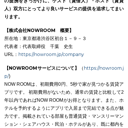
の提携をきっかけに、ゲスト（賃借人）・ホスト（賃貸
人）双方にとってより良いサービスの提供を追求してまい
ります。
【株式会社NOWROOM 概要】
ユーザーインタビュー
ホームページ制作実績
所在地：東京都港渋谷区初台１－９－３
代表者：代表取締役 千葉 史生
https://nowroom.jp/company
URL：
【NOWROOMサービスについて】
https://nowroom.j
（
p/
)
NOW ROOMは、初期費⽤0円、5秒で家が⾒つかる賃貸ア
ニュース一覧
お役立ちブログ
資料ダウンロード
プリです。 初期費用がないため、通常の賃貸と比較して2
年以内であればNOW ROOMがお得となります。また、ホ
特長
サービス一覧
プラン
テルを予約するようにアプリで入居まで完結できる点が魅
力です。掲載されている部屋も普通賃貸・マンスリーマン
ション・シェアハウス・⺠泊・ホテルがあり、既に都内を