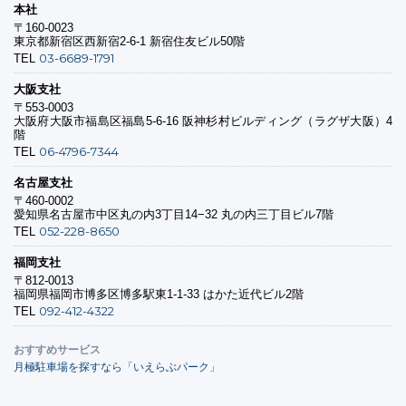
本社
〒160-0023
東京都新宿区西新宿2-6-1 新宿住友ビル50階
03-6689-1791
TEL
大阪支社
〒553-0003
大阪府大阪市福島区福島5-6-16 阪神杉村ビルディング（ラグザ大阪）4
階
06-4796-7344
TEL
名古屋支社
〒460-0002
愛知県名古屋市中区丸の内3丁目14−32 丸の内三丁目ビル7階
052-228-8650
TEL
福岡支社
〒812-0013
福岡県福岡市博多区博多駅東1-1-33 はかた近代ビル2階
092-412-4322
TEL
おすすめサービス
月極駐車場を探すなら「いえらぶパーク」