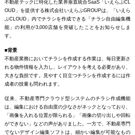
不動産テックに特化した業界垂直統合SaaS「いえらぶCL
OUD」を提供する株式会社いえらぶGROUPは、「いえら
ぶCLOUD」内でチラシを作成できる「チラシ自由編集機
能」の利用が3,000店舗を突破したことをお知らせしま
す。
ユーザーインタビュー
ホームページ制作実績
■背景
不動産業務においてチラシを作成する作業は、毎日更新さ
れる物件情報を入力し、レイアウトを考える必要があり、
大きな負担です。見やすく目立つチラシを作成するには作
成者の技量も問われます。
ニュース一覧
お役立ちブログ
資料ダウンロード
従来、不動産専門クラウド型システムのチラシ作成機能
は、編集における自由度の少なさがネックとなっており、
特長
サービス一覧
プラン
「画像を入れる位置が限られる」「画像の切り出しや回転
ができない」などの声がありました。一方で、不動産専門
でないデザイン編集ソフトは、細かい編集が可能なもの