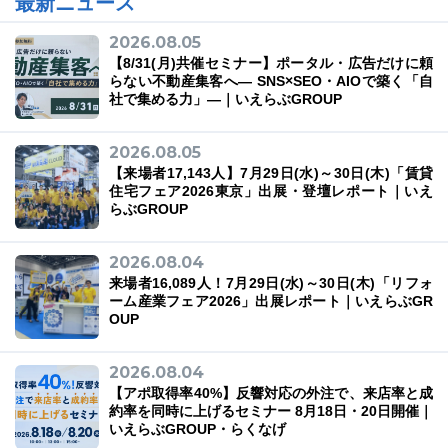
最新ニュース
2026.08.05
【8/31(月)共催セミナー】ポータル・広告だけに頼
らない不動産集客へ― SNS×SEO・AIOで築く「自
社で集める力」―｜いえらぶGROUP
2026.08.05
【来場者17,143人】7月29日(水)～30日(木)「賃貸
住宅フェア2026東京」出展・登壇レポート｜いえ
らぶGROUP
2026.08.04
来場者16,089人！7月29日(水)～30日(木)「リフォ
ーム産業フェア2026」出展レポート｜いえらぶGR
OUP
2026.08.04
【アポ取得率40%】反響対応の外注で、来店率と成
約率を同時に上げるセミナー 8月18日・20日開催｜
いえらぶGROUP・らくなげ