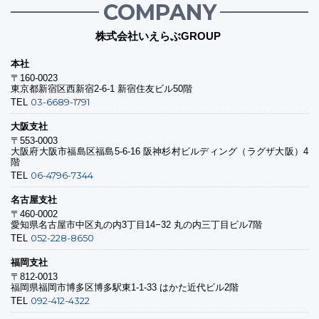
COMPANY
株式会社いえらぶGROUP
本社
〒160-0023
東京都新宿区西新宿2-6-1 新宿住友ビル50階
03-6689-1791
TEL
大阪支社
〒553-0003
大阪府大阪市福島区福島5-6-16 阪神杉村ビルディング（ラグザ大阪）4
階
06-4796-7344
TEL
名古屋支社
〒460-0002
愛知県名古屋市中区丸の内3丁目14−32 丸の内三丁目ビル7階
052-228-8650
TEL
福岡支社
〒812-0013
福岡県福岡市博多区博多駅東1-1-33 はかた近代ビル2階
092-412-4322
TEL