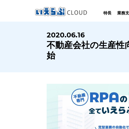
特長
業務
SYSTEM
HOMEPAGE
PERFORMANCE
INFORMATION
2020.06.16
賃
いえらぶCLOUDは不動産業務を
いえらぶは集客用ホームページを
いえらぶCLOUDを実際にご利用の
いえらぶCLOUDや不動産業界に関する
不動産会社の生産性
業務
幅広く支援しています。
不動産業に特化して制作しています。
お客様の声と制作実績のご紹介です。
ニュース･ノウハウをお伝えします。
始