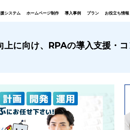
プラン
支援システム
ホームページ制作
導入事例
お役立ち情報
貸仲介
売買仲介
賃貸管理
ホームページ
プラン紹介･
向上に向け、RPAの導入支援・
ニュース一覧
ユーザーインタビュー
お役立ちブログ
制作について
制作の流れ
向け機能
業務向け機能
業務向け機