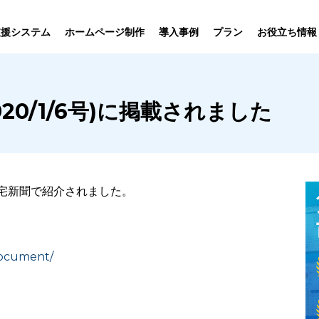
プラン
支援システム
ホームページ制作
導入事例
お役立ち情報
貸仲介
売買仲介
賃貸管理
ホームページ
プラン紹介･
20/1/6号)に掲載されました
ニュース一覧
ユーザーインタビュー
お役立ちブログ
制作について
制作の流れ
向け機能
業務向け機能
業務向け機
住宅新聞で紹介されました。
document/