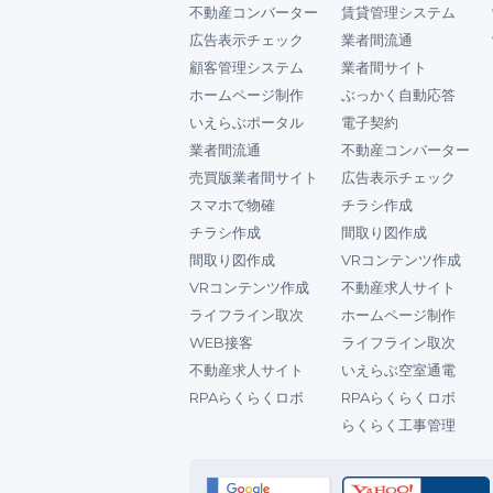
不動産コンバーター
賃貸管理システム
広告表示チェック
業者間流通
顧客管理システム
業者間サイト
ホームページ制作
ぶっかく自動応答
いえらぶポータル
電子契約
業者間流通
不動産コンバーター
売買版業者間サイト
広告表示チェック
スマホで物確
チラシ作成
チラシ作成
間取り図作成
間取り図作成
VRコンテンツ作成
VRコンテンツ作成
不動産求人サイト
ライフライン取次
ホームページ制作
WEB接客
ライフライン取次
不動産求人サイト
いえらぶ空室通電
RPAらくらくロボ
RPAらくらくロボ
らくらく工事管理