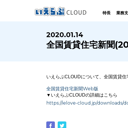
特長
業務
SYSTEM
HOMEPAGE
PERFORMANCE
INFORMATION
2020.01.14
賃
いえらぶCLOUDは不動産業務を
いえらぶは集客用ホームページを
いえらぶCLOUDを実際にご利用の
いえらぶCLOUDや不動産業界に関する
全国賃貸住宅新聞(20
業務
幅広く支援しています。
不動産業に特化して制作しています。
お客様の声と制作実績のご紹介です。
ニュース･ノウハウをお伝えします。
いえらぶCLOUDについて、全国賃貸
全国賃貸住宅新聞Web版
▼いえらぶCLOUDの詳細はこちら
https://ielove-cloud.jp/downloads/