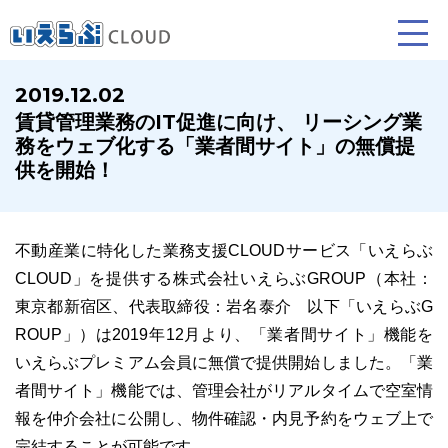
2019.12.02
賃貸管理業務のIT促進に向け、 リーシング業
賃貸仲介
売買仲介
賃貸管理
務をウェブ化する「業者間サイト」の無償提
供を開始！
業務向け機能
業務向け機能
業務向け機能
不動産業に特化した業務支援CLOUDサービス「いえらぶ
CLOUD」を提供する株式会社いえらぶGROUP（本社：
東京都新宿区、代表取締役：岩名泰介 以下「いえらぶG
ROUP」）は2019年12月より、「業者間サイト」機能を
いえらぶプレミアム会員に無償で提供開始しました。「業
ホームページ制作について
プラン紹介･制作の流れ
者間サイト」機能では、管理会社がリアルタイムで空室情
報を仲介会社に公開し、物件確認・内見予約をウェブ上で
完結することが可能です。