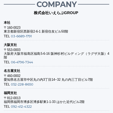
COMPANY
株式会社いえらぶGROUP
本社
〒160-0023
東京都新宿区西新宿2-6-1 新宿住友ビル50階
03-6689-1791
TEL
大阪支社
〒553-0003
大阪府大阪市福島区福島5-6-16 阪神杉村ビルディング（ラグザ大阪）4
階
06-4796-7344
TEL
名古屋支社
〒460-0002
愛知県名古屋市中区丸の内3丁目14−32 丸の内三丁目ビル7階
052-228-8650
TEL
福岡支社
〒812-0013
福岡県福岡市博多区博多駅東1-1-33 はかた近代ビル2階
092-412-4322
TEL