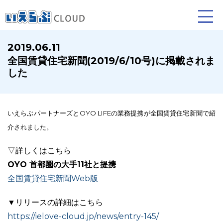
2019.06.11
全国賃貸住宅新聞(2019/6/10号)に掲載されま
賃貸仲介
売買仲介
賃貸管理
した
業務向け機能
業務向け機能
業務向け機能
いえらぶパートナーズとOYO LIFEの業務提携が全国賃貸住宅新聞で紹
介されました。
▽詳しくはこちら
OYO 首都圏の大手11社と提携
全国賃貸住宅新聞Web版
ホームページ制作について
プラン紹介･制作の流れ
▼リリースの詳細はこちら
https://ielove-cloud.jp/news/entry-145/