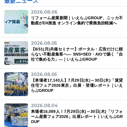
最新ニュース
2026.08.06
リフォーム産業新聞｜いえらぶGROUP、ニッカ不
動産がDX推進 オンライン集約で業務負担軽減へ
03-6689-1791
2026.08.05
【8/31(月)共催セミナー】ポータル・広告だけに頼
らない不動産集客へ― SNS×SEO・AIOで築く「自
社で集める力」―｜いえらぶGROUP
2026.08.05
【来場者17,143人】7月29日(水)～30日(木)「賃貸
住宅フェア2026東京」出展・登壇レポート｜いえ
らぶGROUP
2026.08.04
来場者16,089人！7月29日(水)～30日(木)「リフォ
ーム産業フェア2026」出展レポート｜いえらぶGR
OUP