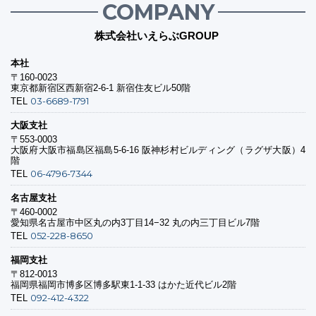
COMPANY
株式会社いえらぶGROUP
本社
〒160-0023
東京都新宿区西新宿2-6-1 新宿住友ビル50階
03-6689-1791
TEL
大阪支社
〒553-0003
大阪府大阪市福島区福島5-6-16 阪神杉村ビルディング（ラグザ大阪）4
階
06-4796-7344
TEL
名古屋支社
〒460-0002
愛知県名古屋市中区丸の内3丁目14−32 丸の内三丁目ビル7階
052-228-8650
TEL
福岡支社
〒812-0013
福岡県福岡市博多区博多駅東1-1-33 はかた近代ビル2階
092-412-4322
TEL