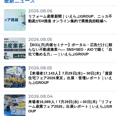
最新ニュース
2026.08.06
リフォーム産業新聞｜いえらぶGROUP、ニッカ不
動産がDX推進 オンライン集約で業務負担軽減へ
03-6689-1791
2026.08.05
【8/31(月)共催セミナー】ポータル・広告だけに頼
らない不動産集客へ― SNS×SEO・AIOで築く「自
社で集める力」―｜いえらぶGROUP
2026.08.05
【来場者17,143人】7月29日(水)～30日(木)「賃貸
住宅フェア2026東京」出展・登壇レポート｜いえ
らぶGROUP
2026.08.04
来場者16,089人！7月29日(水)～30日(木)「リフォ
ーム産業フェア2026」出展レポート｜いえらぶGR
OUP