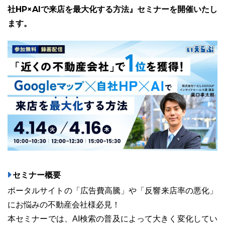
社HP×AIで来店を最大化する方法』セミナーを開催いたし
ます。
ユーザーインタビュー
ホームページ制作実績
ニュース一覧
お役立ちブログ
資料ダウンロード
セミナー概要
特長
サービス一覧
プラン
ポータルサイトの「広告費高騰」や「反響来店率の悪化」
にお悩みの不動産会社様必見！
本セミナーでは、AI検索の普及によって大きく変化してい