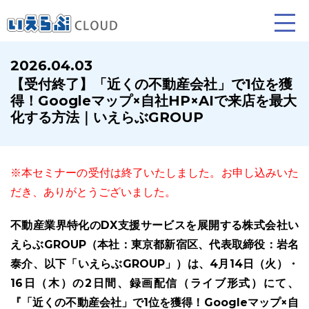
2026.04.03
【受付終了】「近くの不動産会社」で1位を獲
賃貸仲介
売買仲介
賃貸管理
得！Googleマップ×自社HP×AIで来店を最大
化する方法｜いえらぶGROUP
業務向け機能
業務向け機能
業務向け機能
※本セミナーの受付は終了いたしました。お申し込みいた
だき、ありがとうございました。
不動産業界特化のDX支援サービスを展開する株式会社い
えらぶGROUP（本社：東京都新宿区、代表取締役：岩名
泰介、以下「いえらぶGROUP」）は、4月14日（火）・
ホームページ制作について
プラン紹介･制作の流れ
16日（木）の2日間、録画配信（ライブ形式）にて、
『「近くの不動産会社」で1位を獲得！Googleマップ×自