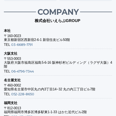
COMPANY
株式会社いえらぶGROUP
本社
〒160-0023
東京都新宿区西新宿2-6-1 新宿住友ビル50階
03-6689-1791
TEL
大阪支社
〒553-0003
大阪府大阪市福島区福島5-6-16 阪神杉村ビルディング（ラグザ大阪）4
階
06-4796-7344
TEL
名古屋支社
〒460-0002
愛知県名古屋市中区丸の内3丁目14−32 丸の内三丁目ビル7階
052-228-8650
TEL
福岡支社
〒812-0013
福岡県福岡市博多区博多駅東1-1-33 はかた近代ビル2階