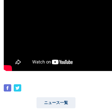
ユーザーインタビュー
ホームペー
ニュース一覧
お役立ちブログ
資
ニュース一覧
特長
サービス一覧