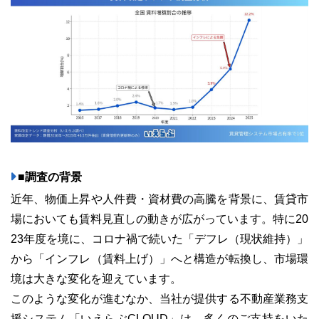
ユーザーインタビュー
ホームページ制作実績
■調査の背景
近年、物価上昇や人件費・資材費の高騰を背景に、賃貸市
場においても賃料見直しの動きが広がっています。特に20
ニュース一覧
お役立ちブログ
資料ダウンロード
23年度を境に、コロナ禍で続いた「デフレ（現状維持）」
から「インフレ（賃料上げ）」へと構造が転換し、市場環
特長
サービス一覧
プラン
境は大きな変化を迎えています。
このような変化が進むなか、当社が提供する不動産業務支
援システム「いえらぶCLOUD」は、多くのご支持をいた