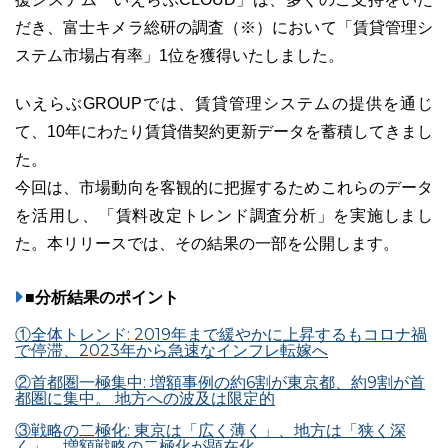
だき、富士キメラ総研の調査（※）において「賃貸管理シ
ステム市場占有率」1位を獲得いたしました。
いえらぶGROUPでは、賃貸管理システムの提供を通じ
03-6689-1791
て、10年にわたり賃貸借契約更新データを蓄積してきまし
た。
今回は、市場動向を客観的に把握するためこれらのデータ
を活用し、「賃料改定トレンド調査分析」を実施しまし
た。本リリースでは、その結果の一部を公開します。
■分析結果のポイント
①全体トレンド: 2019年まで緩やかに上昇するもコロナ禍
で停滞、2023年から急速なインフレ転嫁へ
②首都圏一極集中: 増額事例の約6割が東京都、約9割が首
都圏に集中。 地方への波及は限定的
③戦略の二極化: 東京は「広く薄く」、地方は「狭く深
く」。増額戦略の二極化が顕在化