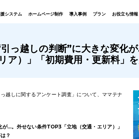
プラン
支援システム
ホームページ制作
導入事例
お役立ち情報
貸仲介
売買仲介
賃貸管理
ホームページ
プラン紹介･
“引っ越しの判断”に大きな変化が
ニュース一覧
ユーザーインタビュー
お役立ちブログ
制作について
制作の流れ
向け機能
業務向け機能
業務向け機
エリア）」「初期費用・更新料」
引っ越しに関するアンケート調査」について、ママテナ
化が…。外せない条件TOP3「立地（交通・エリア）」
答は？