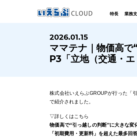
特長
業務
SYSTEM
HOMEPAGE
PERFORMANCE
INFORMATION
2026.01.15
賃
いえらぶCLOUDは不動産業務を
いえらぶは集客用ホームページを
いえらぶCLOUDを実際にご利用の
いえらぶCLOUDや不動産業界に関する
ママテナ｜物価高で
業務
幅広く支援しています。
不動産業に特化して制作しています。
お客様の声と制作実績のご紹介です。
ニュース･ノウハウをお伝えします。
P3「立地（交通・
株式会社いえらぶGROUPが行った「
で紹介されました。
▽詳しくはこちら
物価高で“引っ越しの判断”に大きな変
「初期費用・更新料」を超えた最多回