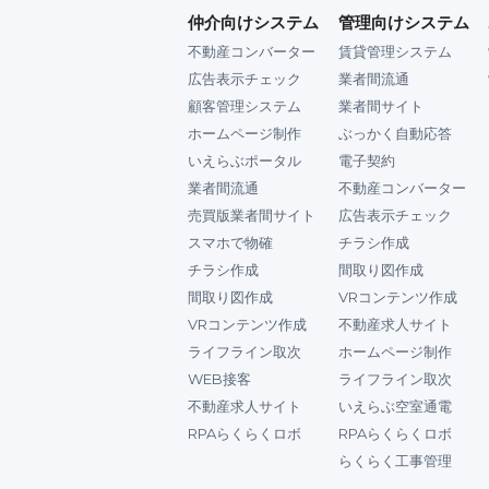
仲介向けシステム
管理向けシステム
不動産コンバーター
賃貸管理システム
広告表示チェック
業者間流通
顧客管理システム
業者間サイト
ホームページ制作
ぶっかく自動応答
いえらぶポータル
電子契約
業者間流通
不動産コンバーター
売買版業者間サイト
広告表示チェック
スマホで物確
チラシ作成
チラシ作成
間取り図作成
間取り図作成
VRコンテンツ作成
VRコンテンツ作成
不動産求人サイト
ライフライン取次
ホームページ制作
WEB接客
ライフライン取次
不動産求人サイト
いえらぶ空室通電
RPAらくらくロボ
RPAらくらくロボ
らくらく工事管理