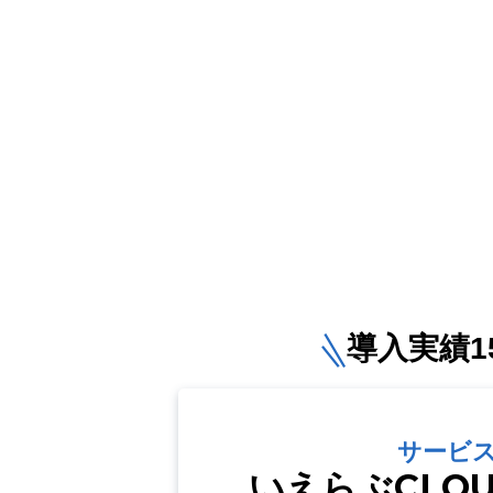
導入実績15
サービ
いえらぶCLO