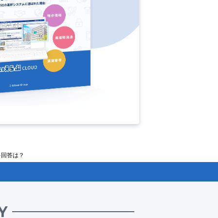
多回答は？
Y