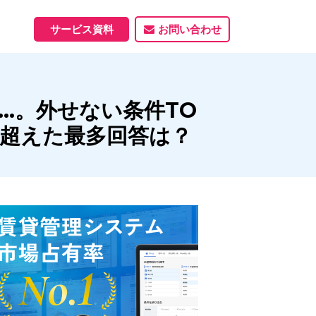
サービス資料
お問い合わせ
ホームページ
…。外せない条件TO
ホームページ制作実績
サービス一覧
資料ダウンロード
制作実績
能
を超えた最多回答は？