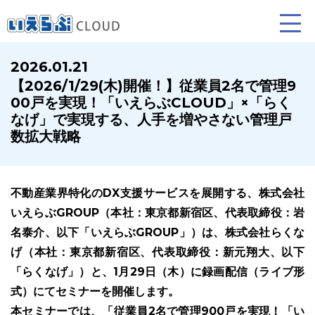
2026.01.21
【2026/1/29(木)開催！】従業員2名で管理9
賃貸仲介
売買仲介
賃貸管理
00戸を実現！「いえらぶCLOUD」×「らく
なげ」で実現する、人手を増やさない管理戸
業務向け機能
業務向け機能
業務向け機能
数拡大戦略
不動産業界特化のDX支援サービスを展開する、株式会社
いえらぶGROUP（本社：東京都新宿区、代表取締役：岩
名泰介、以下「いえらぶGROUP」）は、株式会社らくな
げ（本社：東京都新宿区、代表取締役：新元翔大、以下
「らくなげ」）と、1月29日（木）に録画配信（ライブ形
ホームページ制作について
プラン紹介･制作の流れ
式）にてセミナーを開催します。
本セミナーでは、「従業員2名で管理900戸を実現！「い