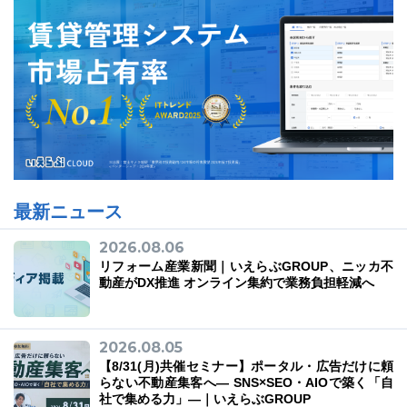
最新ニュース
2026.08.06
リフォーム産業新聞｜いえらぶGROUP、ニッカ不
動産がDX推進 オンライン集約で業務負担軽減へ
2026.08.05
【8/31(月)共催セミナー】ポータル・広告だけに頼
らない不動産集客へ― SNS×SEO・AIOで築く「自
社で集める力」―｜いえらぶGROUP