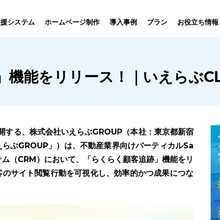
プラン
支援システム
ホームページ制作
導入事例
お役立ち情報
貸仲介
売買仲介
賃貸管理
ホームページ
プラン紹介･
」機能をリリース！｜いえらぶCL
ニュース一覧
ユーザーインタビュー
お役立ちブログ
制作について
制作の流れ
向け機能
業務向け機能
業務向け機
開する、株式会社いえらぶGROUP（本社：東京都新宿
らぶGROUP」）は、不動産業界向けバーティカルSa
ステム（CRM）において、「らくらく顧客追跡」機能をリ
客のサイト閲覧行動を可視化し、効率的かつ成果につな