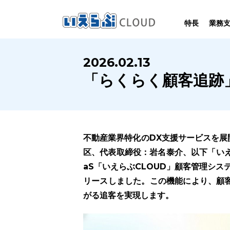
特長
業務
SYSTEM
HOMEPAGE
PERFORMANCE
INFORMATION
2026.02.13
賃
いえらぶCLOUDは不動産業務を
いえらぶは集客用ホームページを
いえらぶCLOUDを実際にご利用の
いえらぶCLOUDや不動産業界に関する
「らくらく顧客追跡
業務
幅広く支援しています。
不動産業に特化して制作しています。
お客様の声と制作実績のご紹介です。
ニュース･ノウハウをお伝えします。
不動産業界特化のDX支援サービスを展
区、代表取締役：岩名泰介、以下「いえ
aS「いえらぶCLOUD」顧客管理シ
リースしました。この機能により、顧
がる追客を実現します。