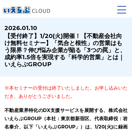
2026.01.10
【受付終了】1/20(火)開催！【不動産会社向
賃貸仲介
売買仲介
賃貸管理
け無料セミナー】「気合と根性」の営業はも
う限界？伸び悩み企業が陥る「3つの罠」と、
業務向け機能
業務向け機能
業務向け機能
成約率1.5倍を実現する「科学的営業」とは｜
いえらぶGROUP
※本セミナーの受付は終了いたしました。お申し込みいた
だき、ありがとうございました。
不動産業界特化のDX支援サービスを展開する、株式会社
ホームページ制作について
プラン紹介･制作の流れ
いえらぶGROUP（本社：東京都新宿区、代表取締役：岩
名泰介、以下「いえらぶGROUP」）は、1/20(火)に録画