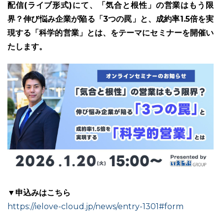
配信(ライブ形式)にて、「気合と根性」の営業はもう限
界？伸び悩み企業が陥る「3つの罠」と、成約率1.5倍を実
現する「科学的営業」とは、をテーマにセミナーを開催い
たします。
ユーザーインタビュー
ホームページ制作実績
ニュース一覧
お役立ちブログ
資料ダウンロード
特長
サービス一覧
プラン
▼申込みはこちら
https://ielove-cloud.jp/news/entry-1301#form