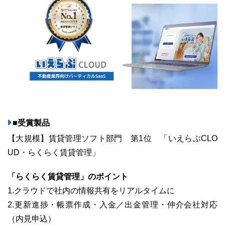
ユーザーインタビュー
ホームページ制作実績
■受賞製品
【大規模】賃貸管理ソフト部門 第1位 「いえらぶCLO
UD・らくらく賃貸管理」
ニュース一覧
お役立ちブログ
資料ダウンロード
「らくらく賃貸管理」のポイント
特長
サービス一覧
プラン
1.クラウドで社内の情報共有をリアルタイムに
2.更新進捗・帳票作成・入金／出金管理・仲介会社対応
（内見申込）