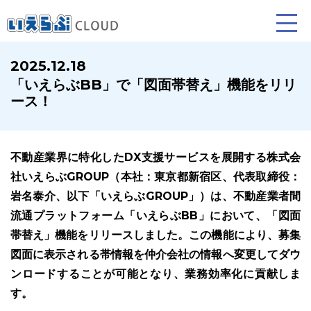
2025.12.18
「いえらぶBB」で「図面帯替え」機能をリリ
賃貸仲介
売買仲介
賃貸管理
ース！
業務向け機能
業務向け機能
業務向け機能
不動産業界に特化したDX支援サービスを展開する株式会
社いえらぶGROUP（本社：東京都新宿区、代表取締役：
岩名泰介、以下「いえらぶGROUP」）は、不動産業者間
流通プラットフォーム「いえらぶBB」において、「図面
帯替え」機能をリリースしました。この機能により、募集
図面に表示される帯情報を仲介会社の情報へ変更してダウ
ホームページ制作について
プラン紹介･制作の流れ
ンロードすることが可能となり、業務効率化に貢献しま
す。