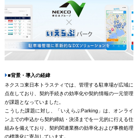
ユーザーインタビュー
ホームペー
■背景・導入の経緯
ネクスコ東日本トラスティでは、管理する駐車場が広域に
点在しており、契約手続きの効率化や契約情報の一元管理
が課題となっていました。
こうした課題に対し、「いえらぶParking」は、オンライ
ニュース一覧
お役立ちブログ
資
ン上での申込から契約締結・決済までを一元的に行える仕
組みを備えており、契約関連業務の効率化および事務処理
特長
サービス一覧
の標準化に寄与しています。