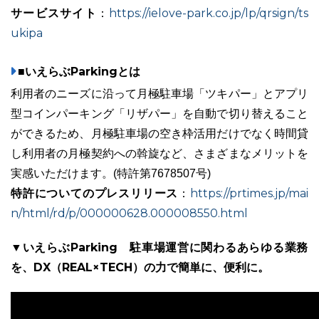
サービスサイト
https://ielove-park.co.jp/lp/qrsign/ts
：
ukipa
■いえらぶParkingとは
利用者のニーズに沿って月極駐車場「ツキパー」とアプリ
型コインパーキング「リザパー」を自動で切り替えること
ができるため、月極駐車場の空き枠活用だけでなく時間貸
し利用者の月極契約への斡旋など、さまざまなメリットを
実感いただけます。(特許第7678507号)
特許についてのプレスリリース
https://prtimes.jp/mai
：
n/html/rd/p/000000628.000008550.html
▼いえらぶParking 駐車場運営に関わるあらゆる業務
を、DX（REAL×TECH）の力で簡単に、便利に。