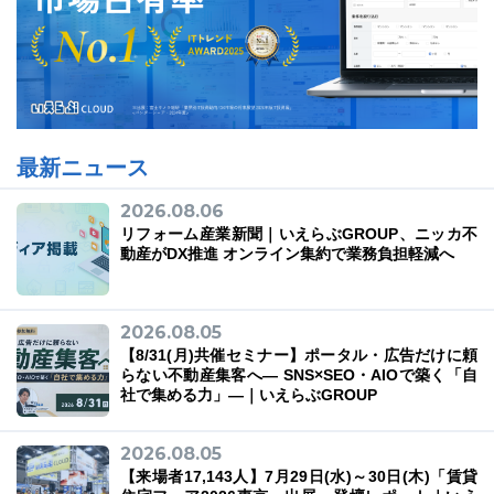
最新ニュース
2026.08.06
リフォーム産業新聞｜いえらぶGROUP、ニッカ不
動産がDX推進 オンライン集約で業務負担軽減へ
2026.08.05
【8/31(月)共催セミナー】ポータル・広告だけに頼
らない不動産集客へ― SNS×SEO・AIOで築く「自
社で集める力」―｜いえらぶGROUP
2026.08.05
【来場者17,143人】7月29日(水)～30日(木)「賃貸