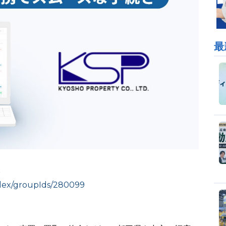
最
ら
index/groupIds/280099