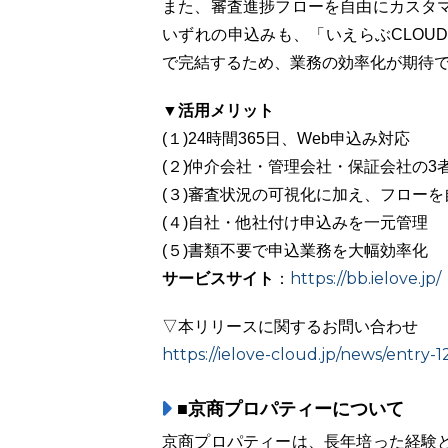
また、審査進捗フローを自由にカスタ
いずれの申込みも、「いえらぶCLOU
で完結するため、業務の効率化が期待
▼活用メリット
(１)24時間365日、Web申込み対応
(２)仲介会社・管理会社・保証会社の
(３)審査状況の可視化に加え、フロー
(４)自社・他社付け申込みを一元管理
(５)書類不要で申込業務を大幅効率化
サービスサイト
https://bb.ielove.jp/
：
▽本リリースに関するお問い合わせ
https://ielove-cloud.jp/news/entry-
■京商プロパティーについて
京商プロパティーは、長年培った経験