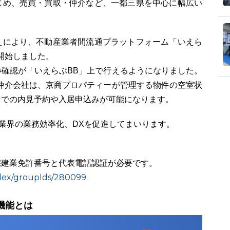
じめ、売買・買取・仲介など、一都三県を中心に幅広い
えにより、不動産業者間流通プラットフォーム「いえら
開始しました。
確認が「いえらぶBB」上で行えるようになりました。
仲介会社は、京商プロパティーが管理する物件の空室状
ンでの内見予約や入居申込みが可能になります。
産業界の業務効率化、DXを促進してまいります。
ら
宅建業免許番号と代表電話認証が必要です。
index/groupIds/280099
機能とは