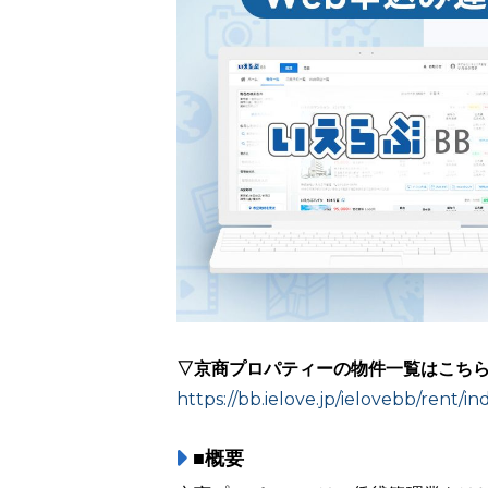
▽京商プロパティーの物件一覧はこち
https://bb.ielove.jp/ielovebb/rent/
■概要