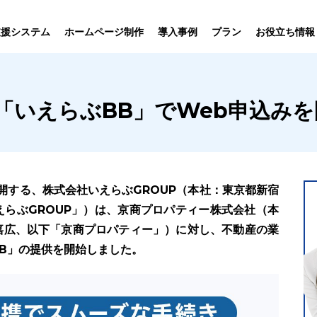
プラン
支援システム
ホームページ制作
導入事例
お役立ち情報
貸仲介
売買仲介
賃貸管理
ホームページ
プラン紹介･
「いえらぶBB」でWeb申込みを
ニュース一覧
ユーザーインタビュー
お役立ちブログ
制作について
制作の流れ
向け機能
業務向け機能
業務向け機
開する、株式会社いえらぶGROUP（本社：東京都新宿
らぶGROUP」）は、京商プロパティー株式会社（本
嘉広、以下「京商プロパティー」）に対し、不動産の業
B」の提供を開始しました。