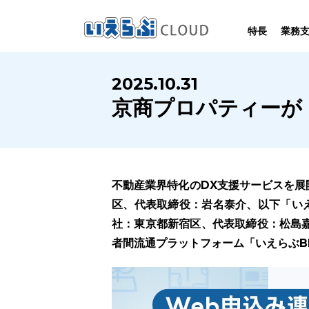
特長
業務
SYSTEM
HOMEPAGE
PERFORMANCE
INFORMATION
2025.10.31
賃
いえらぶCLOUDは不動産業務を
いえらぶは集客用ホームページを
いえらぶCLOUDを実際にご利用の
いえらぶCLOUDや不動産業界に関する
京商プロパティーが
業務
幅広く支援しています。
不動産業に特化して制作しています。
お客様の声と制作実績のご紹介です。
ニュース･ノウハウをお伝えします。
不動産業界特化のDX支援サービスを展
区、代表取締役：岩名泰介、以下「いえ
社：東京都新宿区、代表取締役：松島
者間流通プラットフォーム「いえらぶB