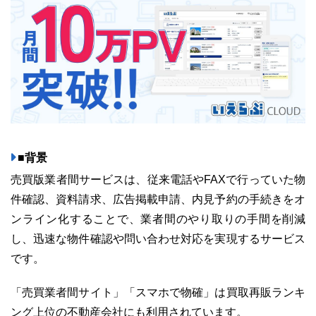
ユーザーインタビュー
ホームページ制作実績
■背景
売買版業者間サービスは、従来電話やFAXで行っていた物
件確認、資料請求、広告掲載申請、内見予約の手続きをオ
ンライン化することで、業者間のやり取りの手間を削減
ニュース一覧
お役立ちブログ
資料ダウンロード
し、迅速な物件確認や問い合わせ対応を実現するサービス
です。
特長
サービス一覧
プラン
「売買業者間サイト」「スマホで物確」は買取再販ランキ
ング上位の不動産会社にも利用されています。