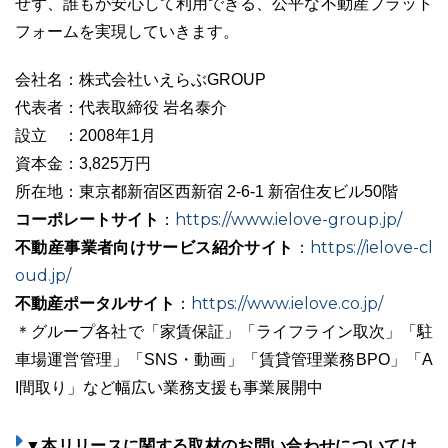
せず、誰もが安心して利用できる、公平な不動産プラット
フォームを実現していきます。
会社名：株式会社いえらぶGROUP
代表者：代表取締役 岩名泰介
設立 ：2008年1月
資本金：3,825万円
所在地：東京都新宿区西新宿 2-6-1 新宿住友ビル50階
コーポレートサイト
https://www.ielove-group.jp/
：
不動産事業者向けサービス紹介サイト
https://ielove-cl
：
oud.jp/
不動産ポータルサイト
https://www.ielove.co.jp/
：
＊グループ各社で「家賃保証」「ライフライン取次」「駐
車場運営管理」「SNS・動画」「賃貸管理業務BPO」「A
I間取り」など幅広い業務支援も事業展開中
▼本リリースに関する取材のお問い合わせについては、