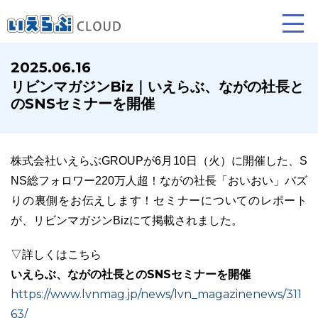
2025.06.16
リビンマガジンBiz｜いえらぶ、ながの社長と
賃貸仲介
売買仲介
賃貸管理
のSNSセミナーを開催
業務向け機能
業務向け機能
業務向け機能
株式会社いえらぶGROUPが6月10日（火）に開催した、S
NS総フォロワー220万人超！ながの社長「おいおい」バズ
りの裏側をお伝えします！セミナーについてのレポート
が、リビンマガジンBizにて掲載されました。
▽詳しくはこちら
いえらぶ、ながの社長とのSNSセミナーを開催
ホームページ制作について
プラン紹介･制作の流れ
https://www.lvnmag.jp/news/lvn_magazinenews/311
63/