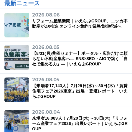
最新ニュース
2026.08.06
リフォーム産業新聞｜いえらぶGROUP、ニッカ不
動産がDX推進 オンライン集約で業務負担軽減へ
03-6689-1791
2026.08.05
【8/31(月)共催セミナー】ポータル・広告だけに頼
らない不動産集客へ― SNS×SEO・AIOで築く「自
社で集める力」―｜いえらぶGROUP
2026.08.05
【来場者17,143人】7月29日(水)～30日(木)「賃貸
住宅フェア2026東京」出展・登壇レポート｜いえ
らぶGROUP
2026.08.04
来場者16,089人！7月29日(水)～30日(木)「リフォ
ーム産業フェア2026」出展レポート｜いえらぶGR
OUP