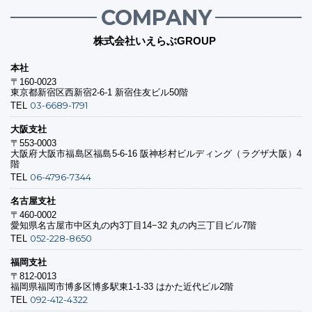
COMPANY
株式会社いえらぶGROUP
本社
〒160-0023
東京都新宿区西新宿2-6-1 新宿住友ビル50階
03-6689-1791
TEL
大阪支社
〒553-0003
大阪府大阪市福島区福島5-6-16 阪神杉村ビルディング（ラグザ大阪）4
階
06-4796-7344
TEL
名古屋支社
〒460-0002
愛知県名古屋市中区丸の内3丁目14−32 丸の内三丁目ビル7階
052-228-8650
TEL
福岡支社
〒812-0013
福岡県福岡市博多区博多駅東1-1-33 はかた近代ビル2階
092-412-4322
TEL