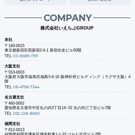
COMPANY
株式会社いえらぶGROUP
本社
〒160-0023
東京都新宿区西新宿2-6-1 新宿住友ビル50階
03-6689-1791
TEL
大阪支社
〒553-0003
大阪府大阪市福島区福島5-6-16 阪神杉村ビルディング（ラグザ大阪）4
階
06-4796-7344
TEL
名古屋支社
〒460-0002
愛知県名古屋市中区丸の内3丁目14−32 丸の内三丁目ビル7階
052-228-8650
TEL
福岡支社
〒812-0013
福岡県福岡市博多区博多駅東1-1-33 はかた近代ビル2階