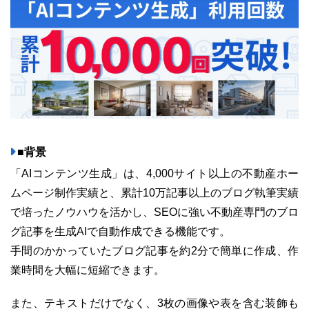
ユーザーインタビュー
ホームページ制作実績
■背景
「AIコンテンツ生成」は、4,000サイト以上の不動産ホー
ムページ制作実績と、累計10万記事以上のブログ執筆実績
で培ったノウハウを活かし、SEOに強い不動産専門のブロ
ニュース一覧
お役立ちブログ
資料ダウンロード
グ記事を生成AIで自動作成できる機能です。
手間のかかっていたブログ記事を約2分で簡単に作成、作
特長
サービス一覧
プラン
業時間を大幅に短縮できます。
また、テキストだけでなく、3枚の画像や表を含む装飾も