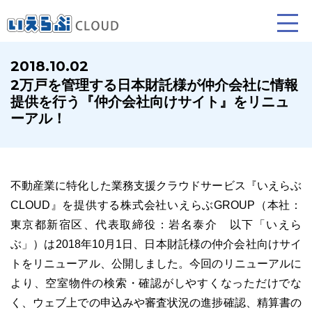
2018.10.02
2万戸を管理する日本財託様が仲介会社に情報
賃貸仲介
売買仲介
賃貸管理
提供を行う『仲介会社向けサイト』をリニュ
ーアル！
業務向け機能
業務向け機能
業務向け機能
不動産業に特化した業務支援クラウドサービス『いえらぶ
CLOUD』を提供する株式会社いえらぶGROUP（本社：
東京都新宿区、代表取締役：岩名泰介 以下「いえら
ぶ」）は2018年10月1日、日本財託様の仲介会社向けサイ
トをリニューアル、公開しました。今回のリニューアルに
ホームページ制作について
プラン紹介･制作の流れ
より、空室物件の検索・確認がしやすくなっただけでな
く、ウェブ上での申込みや審査状況の進捗確認、精算書の