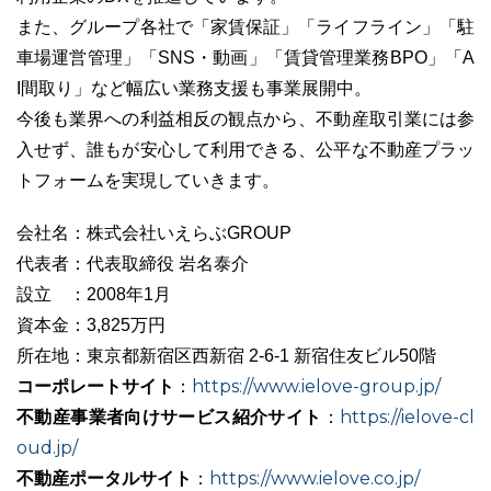
また、グループ各社で「家賃保証」「ライフライン」「駐
車場運営管理」「SNS・動画」「賃貸管理業務BPO」「A
I間取り」など幅広い業務支援も事業展開中。
今後も業界への利益相反の観点から、不動産取引業には参
入せず、誰もが安心して利用できる、公平な不動産プラッ
トフォームを実現していきます。
会社名：株式会社いえらぶGROUP
代表者：代表取締役 岩名泰介
設立 ：2008年1月
資本金：3,825万円
所在地：東京都新宿区西新宿 2-6-1 新宿住友ビル50階
コーポレートサイト
https://www.ielove-group.jp/
：
不動産事業者向けサービス紹介サイト
https://ielove-cl
：
oud.jp/
不動産ポータルサイト
https://www.ielove.co.jp/
：