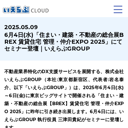
2025.05.09
6月4日(水)「住まい・建築・不動産の総合展B
賃貸仲介
売買仲介
賃貸管理
REX 賃貸住宅 管理・仲介EXPO 2025」にて
セミナー登壇｜いえらぶGROUP
業務向け機能
業務向け機能
業務向け機能
不動産業界特化のDX支援サービスを展開する、株式会社
いえらぶGROUP（本社:東京都新宿区、代表者:岩名泰
介、以下「いえらぶGROUP」）は、2025年6月4日(水)
～6日(金)に東京ビッグサイトで開催される「住まい・建
築・不動産の総合展【BREX】賃貸住宅 管理・仲介EXP
ホームページ制作について
プラン紹介･制作の流れ
O 2025」に昨年に引き続き出展します。6月4日には、い
えらぶGROUP 執行役員 三津田貴紀がセミナーに登壇し
ます。