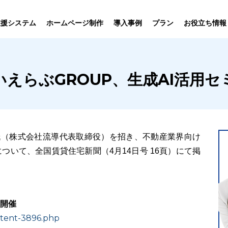
プラン
支援システム
ホームページ制作
導入事例
お役立ち情報
貸仲介
売買仲介
賃貸管理
ホームページ
プラン紹介･
えらぶGROUP、生成AI活用セ
ニュース一覧
ユーザーインタビュー
お役立ちブログ
制作について
制作の流れ
向け機能
業務向け機能
業務向け機
氏（株式会社流導代表取締役）を招き、不動産業界向け
ついて、全国賃貸住宅新聞（4月14日号 16頁）にて掲
ー開催
ntent-3896.php