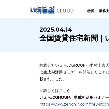
特長
業務
SYSTEM
HOMEPAGE
PERFORMANCE
INFORMATION
2025.04.14
賃
いえらぶCLOUDは不動産業務を
いえらぶは集客用ホームページを
いえらぶCLOUDを実際にご利用の
いえらぶCLOUDや不動産業界に関する
全国賃貸住宅新聞｜い
業務
幅広く支援しています。
不動産業に特化して制作しています。
お客様の声と制作実績のご紹介です。
ニュース･ノウハウをお伝えします。
株式会社いえらぶGROUPが木村圭志
に生成AI活用セミナーを開催したことに
載されました。
▽詳しくはこちら
いえらぶGROUP、生成AI活用セミナ
https://www.zenchin.com//news/co