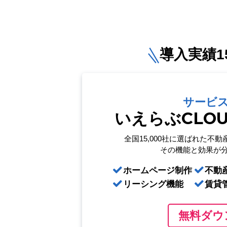
導入実績15
サービ
いえらぶCLO
全国15,000社に選ばれた
不動
その機能と効果が
ホームページ制作
不動
リーシング機能
賃貸
無料ダウ