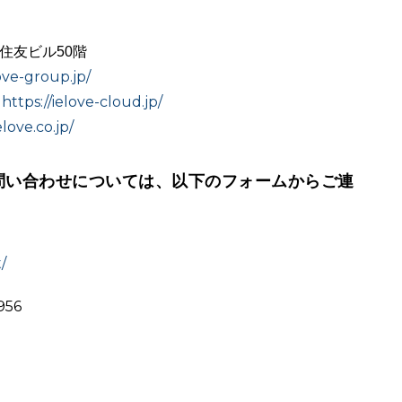
宿住友ビル50階
ove-group.jp/
https://ielove-cloud.jp/
：
love.co.jp/
問い合わせについては、以下のフォームからご連
/
956