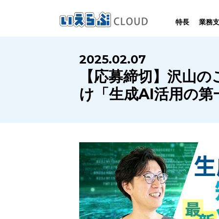
特長
業務
SYSTEM
HOMEPAGE
PERFORMANCE
INFORMATION
2025.02.07
賃
いえらぶCLOUDは不動産業務を
いえらぶは集客用ホームページを
いえらぶCLOUDを実際にご利用の
いえらぶCLOUDや不動産業界に関する
【応募締切】沢山のご
業務
幅広く支援しています。
不動産業に特化して制作しています。
お客様の声と制作実績のご紹介です。
ニュース･ノウハウをお伝えします。
け「生成AI活用の