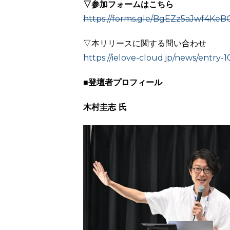
▽参加フォームはこちら
https://forms.gle/BgEZz5aJwf4KeB
▽本リリースに関する問い合わせ
https://ielove-cloud.jp/news/entry-
■登壇者プロフィール
木村圭志 氏