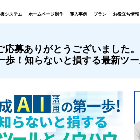
プラン
支援システム
ホームページ制作
導入事例
お役立ち情報
貸仲介
売買仲介
賃貸管理
ホームページ
プラン紹介･
応募ありがとうございました。3/
ニュース一覧
ユーザーインタビュー
お役立ちブログ
制作について
制作の流れ
向け機能
業務向け機能
業務向け機
第一歩！知らないと損する最新ツー