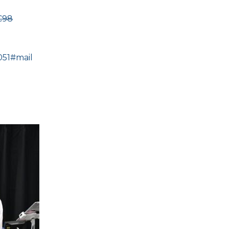
C98
1051#mail