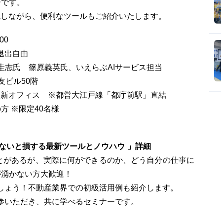
ーです。
説しながら、便利なツールもご紹介いたします。
00
退出自由
圭志氏 篠原義英氏、いえらぶAIサービス担当
住友ビル50階
新オフィス ※都営大江戸線「都庁前駅」直結
 ※限定40名様
らないと損する最新ツールとノウハウ 」詳細
たことがあるが、実際に何ができるのか、どう自分の仕事に
が湧かない方大歓迎！
みましょう！不動産業界での初級活用例も紹介します。
参いただき、共に学べるセミナーです。