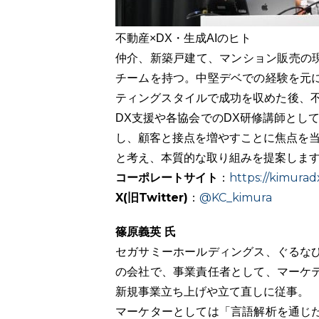
不動産×DX・生成AIのヒト
仲介、新築戸建て、マンション販売の現
チームを持つ。中堅デベでの経験を元
ティングスタイルで成功を収めた後、不
DX支援や各協会でのDX研修講師とし
し、顧客と接点を増やすことに焦点を当
と考え、本質的な取り組みを提案しま
コーポレートサイト
https://kimurad
：
X(旧Twitter)
@KC_kimura
：
篠原義英 氏
セガサミーホールディングス、ぐるな
の会社で、事業責任者として、マーケ
新規事業立ち上げや立て直しに従事。
マーケターとしては「言語解析を通じ