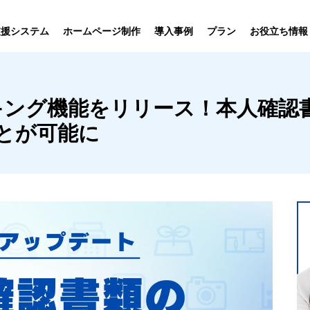
プラン
支援システム
ホームページ制作
導入事例
お役立ち情報
貸仲介
売買仲介
賃貸管理
ホームページ
プラン紹介･
キング機能をリリース！本人確認
ニュース一覧
ユーザーインタビュー
お役立ちブログ
制作について
制作の流れ
向け機能
業務向け機能
業務向け機
とが可能に