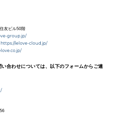
宿住友ビル50階
ove-group.jp/
https://ielove-cloud.jp/
：
love.co.jp/
問い合わせについては、以下のフォームからご連
/
56