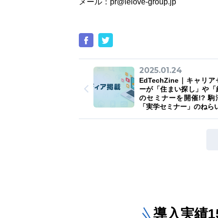
メール：pr@ielove-group.jp
2025.01.24
EdTechZine｜キャリ
ーが「住まい探し」や「
のセミナーを開催!? 駒
「実学セミナー」のねら
導入実績15