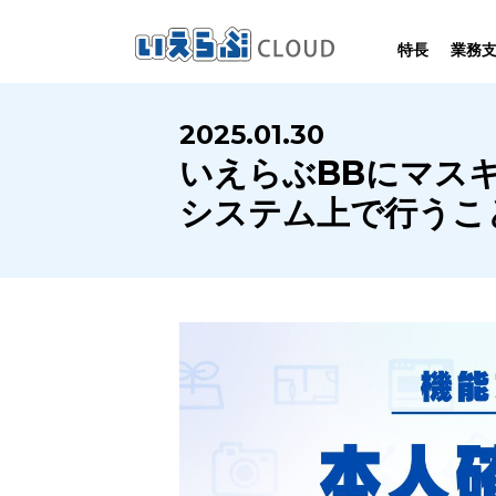
特長
業務
SYSTEM
HOMEPAGE
PERFORMANCE
INFORMATION
2025.01.30
賃
いえらぶCLOUDは不動産業務を
いえらぶは集客用ホームページを
いえらぶCLOUDを実際にご利用の
いえらぶCLOUDや不動産業界に関する
いえらぶBBにマス
業務
幅広く支援しています。
不動産業に特化して制作しています。
お客様の声と制作実績のご紹介です。
ニュース･ノウハウをお伝えします。
システム上で行うこ