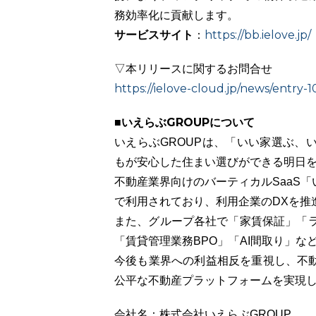
務効率化に貢献します。
サービスサイト
https://bb.ielove.jp/
：
▽本リリースに関するお問合せ
https://ielove-cloud.jp/news/entry-
■いえらぶGROUPについて
いえらぶGROUPは、「いい家選ぶ、
もが安心した住まい選びができる明日
不動産業界向けのバーティカルSaaS「い
で利用されており、利用企業のDXを推
また、グループ各社で「家賃保証」「ラ
「賃貸管理業務BPO」「AI間取り」
今後も業界への利益相反を重視し、不
公平な不動産プラットフォームを実現
会社名：株式会社いえらぶGROUP