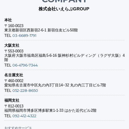
株式会社いえらぶGROUP
本社
〒160-0023
東京都新宿区西新宿2-6-1 新宿住友ビル50階
03-6689-1791
TEL
大阪支社
〒553-0003
大阪府大阪市福島区福島5-6-16 阪神杉村ビルディング（ラグザ大阪）4
階
06-4796-7344
TEL
名古屋支社
〒460-0002
愛知県名古屋市中区丸の内3丁目14−32 丸の内三丁目ビル7階
052-228-8650
TEL
福岡支社
〒812-0013
福岡県福岡市博多区博多駅東1-1-33 はかた近代ビル2階
092-412-4322
TEL
おすすめサービス