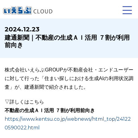
2024.12.23
建通新聞｜不動産の生成ＡＩ活用 ７割が利用
賃貸仲介
売買仲介
賃貸管理
前向き
業務向け機能
業務向け機能
業務向け機能
株式会社いえらぶGROUPが不動産会社・エンドユーザー
に対して行った「住まい探しにおける生成AIの利用状況調
査」が、建通新聞で紹介されました。
▽詳しくはこちら
不動産の生成ＡＩ活用 ７割が利用前向き
https://www.kentsu.co.jp/webnews/html_top/24122
ホームページ制作について
プラン紹介･制作の流れ
0590022.html