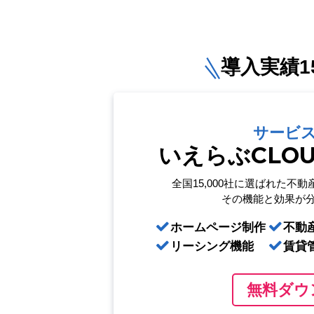
導入実績15
サービ
いえらぶCLO
全国15,000社に選ばれた
不動
その機能と効果が
ホームページ制作
不動
リーシング機能
賃貸
無料ダウ