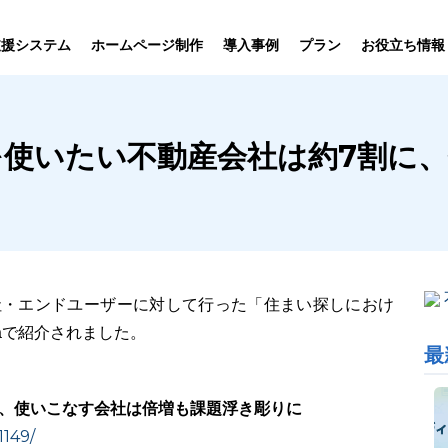
プラン
支援システム
ホームページ制作
導入事例
お役立ち情報
貸仲介
売買仲介
賃貸管理
ホームページ
プラン紹介･
成AIを使いたい不動産会社は約7割
ニュース一覧
ユーザーインタビュー
お役立ちブログ
制作について
制作の流れ
向け機能
業務向け機能
業務向け機
社・エンドユーザーに対して行った「住まい探しにおけ
eaで紹介されました。
最
に、使いこなす会社は倍増も課題浮き彫りに
1149/