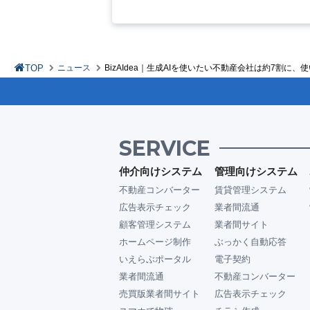
TOP
ニュース
BizAIdea｜生成AIを使いたい不動産会社は約7割
SERVICE
仲介向けシステム
管理向けシステム
不動産コンバーター
賃貸管理システム
広告表示チェック
業者間流通
顧客管理システム
業者間サイト
ホームページ制作
ぶっかく自動応答
いえらぶポータル
電子契約
業者間流通
不動産コンバーター
売買版業者間サイト
広告表示チェック