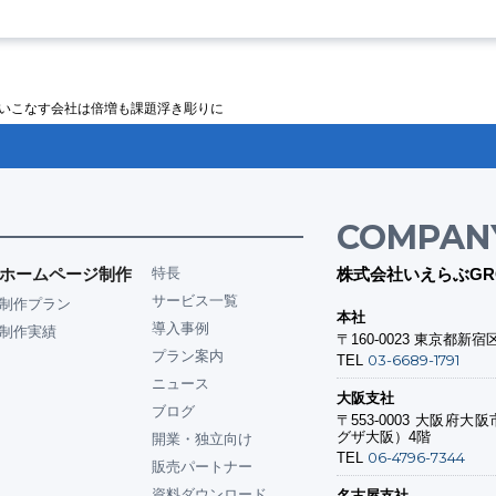
に、使いこなす会社は倍増も課題浮き彫りに
COMPAN
ホームページ制作
特長
株式会社いえらぶGR
サービス一覧
制作プラン
本社
導入事例
制作実績
〒160-0023
東京都新宿区
プラン案内
03-6689-1791
TEL
ニュース
大阪支社
ブログ
〒553-0003
大阪府大阪市
グザ大阪）4階
開業・独立向け
06-4796-7344
TEL
販売パートナー
資料ダウンロード
名古屋支社