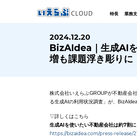
特長
業務
SYSTEM
HOMEPAGE
PERFORMANCE
INFORMATION
2024.12.20
賃
いえらぶCLOUDは不動産業務を
いえらぶは集客用ホームページを
いえらぶCLOUDを実際にご利用の
いえらぶCLOUDや不動産業界に関する
BizAIdea｜生
業務
幅広く支援しています。
不動産業に特化して制作しています。
お客様の声と制作実績のご紹介です。
ニュース･ノウハウをお伝えします。
増も課題浮き彫りに
株式会社いえらぶGROUPが不動産会
る生成AIの利用状況調査」が、BizAId
▽詳しくはこちら
生成AIを使いたい不動産会社は約7割
https://bizaidea.com/press-release/2