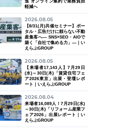
進 オンライン集約で業務負担
軽減へ
2026.08.05
【8/31(月)共催セミナー】ポー
タル・広告だけに頼らない不動
産集客へ― SNS×SEO・AIOで
築く「自社で集める力」―｜い
えらぶGROUP
2026.08.05
【来場者17,143人】7月29日
(水)～30日(木)「賃貸住宅フェ
ア2026東京」出展・登壇レポ
ート｜いえらぶGROUP
2026.08.04
来場者16,089人！7月29日(水)
～30日(木)「リフォーム産業フ
ェア2026」出展レポート｜い
えらぶGROUP