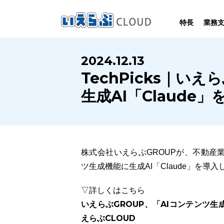
特長
業務
SYSTEM
HOMEPAGE
PERFORMANCE
INFORMATION
2024.12.13
賃
いえらぶCLOUDは不動産業務を
いえらぶは集客用ホームページを
いえらぶCLOUDを実際にご利用の
いえらぶCLOUDや不動産業界に関する
TechPicks｜い
業務
幅広く支援しています。
不動産業に特化して制作しています。
お客様の声と制作実績のご紹介です。
ニュース･ノウハウをお伝えします。
生成AI「Claude
株式会社いえらぶGROUPが、不動産業
ツ生成機能に生成AI「Claude」を導入
▽詳しくはこちら
いえらぶGROUP、「AIコンテンツ生
えらぶCLOUD