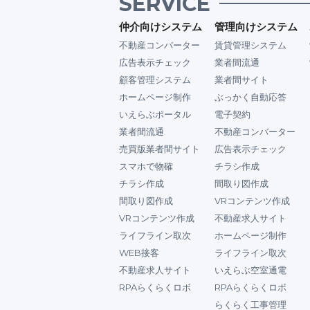
SERVICE
仲介向けシステム
管理向けシステム
不動産コンバーター
賃貸管理システム
広告表示チェック
業者間流通
顧客管理システム
業者間サイト
ホームページ制作
ぶっかく自動応答
いえらぶポータル
電子契約
業者間流通
不動産コンバーター
売買版業者間サイト
広告表示チェック
スマホで物確
チラシ作成
チラシ作成
間取り図作成
間取り図作成
VRコンテンツ作成
VRコンテンツ作成
不動産求人サイト
ライフライン取次
ホームページ制作
WEB接客
ライフライン取次
不動産求人サイト
いえらぶ空室通電
RPAらくらくロボ
RPAらくらくロボ
らくらく工事管理