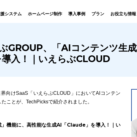
プラン
支援システム
ホームページ制作
導入事例
お役立ち情報
貸仲介
売買仲介
賃貸管理
ホームページ
プラン紹介･
えらぶGROUP、「AIコンテンツ
ニュース一覧
ユーザーインタビュー
お役立ちブログ
制作について
制作の流れ
向け機能
業務向け機能
業務向け機
」を導入！｜いえらぶCLOUD
界向けSaaS「いえらぶCLOUD」においてAIコンテン
したことが、TechPicksで紹介されました。
成」機能に、高性能な生成AI「Claude」を導入！｜い