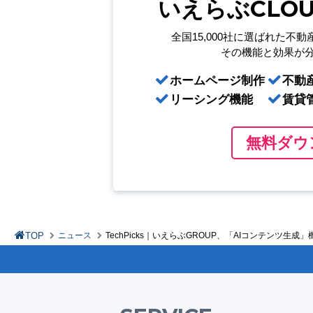
いえらぶCLO
全国15,000社に選ばれた
不動
その機能と効果が
ホームページ制作
不動
リーシング機能
賃貸
無料ダウ
TOP
ニュース
TechPicks｜いえらぶGROUP、「AIコンテンツ生成