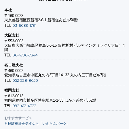
本社
〒160-0023
東京都新宿区西新宿2-6-1 新宿住友ビル50階
03-6689-1791
TEL
大阪支社
〒553-0003
大阪府大阪市福島区福島5-6-16 阪神杉村ビルディング（ラグザ大阪）4
階
06-4796-7344
TEL
名古屋支社
〒460-0002
愛知県名古屋市中区丸の内3丁目14−32 丸の内三丁目ビル7階
052-228-8650
TEL
福岡支社
〒812-0013
福岡県福岡市博多区博多駅東1-1-33 はかた近代ビル2階
092-412-4322
TEL
おすすめサービス
月極駐車場を探すなら「いえらぶパーク」