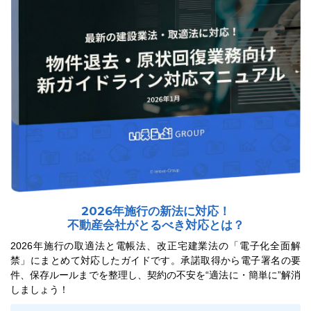
ユーザーインタビュー
ホームページ制作実績
2026年施行の新法に対応！
ニュース一覧
お役立ちブログ
資料ダウンロード
不動産会社がとるべき対応とは？
2026年施行の取適法と電帳法、改正宅建業法の「電子化全面解
特長
サービス一覧
プラン
禁」に
まとめて対応したガイドです。承諾取得から電子署名の要
件、
保存ルールまでを整理し、契約の不安を“適法に・簡単に”解消
しましょう！