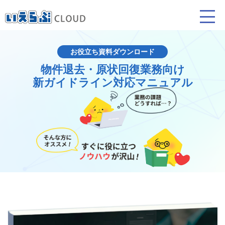
お役立ち資料ダウンロード
物件退去・原状回復業務向け
賃貸仲介
売買仲介
賃貸管理
新ガイドライン対応マニュアル
業務向け機能
業務向け機能
業務向け機能
ホームページ制作について
プラン紹介･制作の流れ